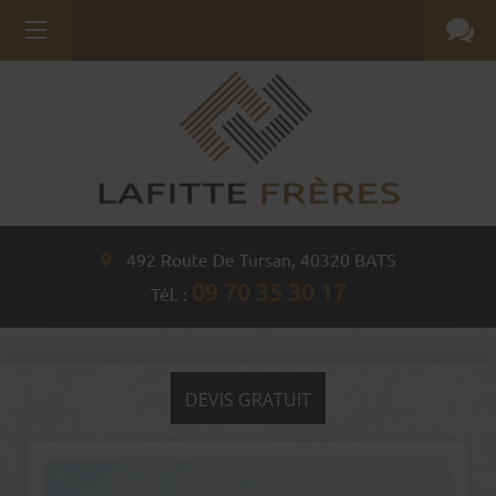
492 Route De Tursan,
40320
BATS
09 70 35 30 17
Tél. :
DEVIS GRATUIT